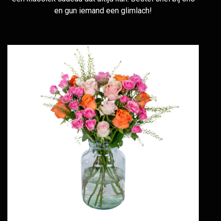
en gun iemand een glimlach!